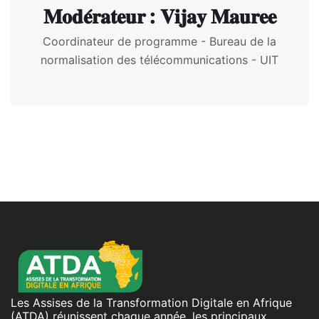
𝐌𝐨𝐝𝐞́𝐫𝐚𝐭𝐞𝐮𝐫 : 𝐕𝐢𝐣𝐚𝐲 𝐌𝐚𝐮𝐫𝐞𝐞
Coordinateur de programme - Bureau de la
normalisation des télécommunications - UIT
Les Assises de la Transformation Digitale en Afrique
(ATDA) réunissent chaque année, les principaux