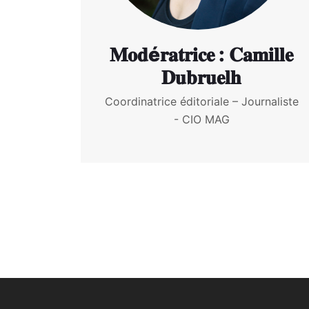
𝐌𝐨𝐝é𝐫𝐚𝐭𝐫𝐢𝐜𝐞 : 𝐂𝐚𝐦𝐢𝐥𝐥𝐞
𝐃𝐮𝐛𝐫𝐮𝐞𝐥𝐡
Coordinatrice éditoriale – Journaliste
- CIO MAG