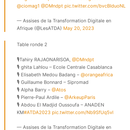
@ciomag1
@DMndpt
pic.twitter.com/bvcBIduoNL
— Assises de la Transformation Digitale en
Afrique (@LesATDA)
May 20, 2023
Table ronde 2
🎙️Tahiry RAJAONARISOA,
@DMndpt
🎙️ ghita Lahlou – Ecole Centrale Casablanca
🎙️ Elisabeth Medou Badang –
@orangeafrica
🎙️ Guillaume Bonnard – Sipromad
🎙️ Alpha Barry –
@Atos
🎙️ Pierre-Paul Ardile –
@ArkeupParis
🎙️ Abdou El Madjid Oussoufa – ANADEN
KM
#ATDA2023
pic.twitter.com/Nb9SfUq5vl
— Assises de la Transformation Digitale en