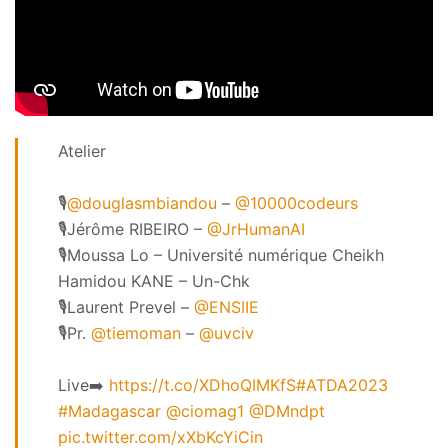
Atelier
🎙️
@douglasmbiandou
–
@10000codeurs
🎙️Jérôme RIBEIRO –
@JrHumanAI
🎙️Moussa Lo – Université numérique Cheikh
Hamidou KANE – Un-Chk
🎙️Laurent Prevel –
@ENSIIE
🎙️Pr.
@tiemoman
–
@uvciv
Live➡️
https://t.co/XDhoQIMKfS
#ATDA2023
#Madagascar
@ciomag1
@DMndpt
pic.twitter.com/xXbKcYiCin