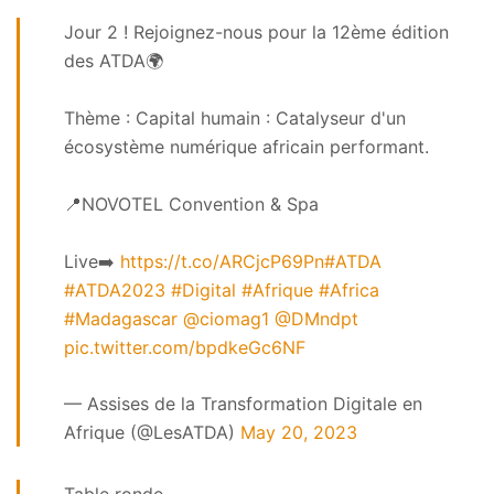
Jour 2 ! Rejoignez-nous pour la 12ème édition
des ATDA🌍
Thème : Capital humain : Catalyseur d'un
écosystème numérique africain performant.
📍NOVOTEL Convention & Spa
Live➡️
https://t.co/ARCjcP69Pn
#ATDA
#ATDA2023
#Digital
#Afrique
#Africa
#Madagascar
@ciomag1
@DMndpt
pic.twitter.com/bpdkeGc6NF
— Assises de la Transformation Digitale en
Afrique (@LesATDA)
May 20, 2023
Table ronde