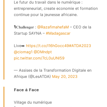
Le futur du travail dans le numérique :
entrepreneuriat, create economie et formation
continue pour la jeunesse africaine.
🎙️𝐂𝐡𝐚𝐥𝐥𝐞𝐧𝐠𝐞𝐫 :
@RazafimahefaM
– CEO de la
Startup SAYNA –
#Madagascar
Live➡️
https://t.co/I16hGocc49
#ATDA2023
@ciomag1
@DMndpt
pic.twitter.com/7cL0uUNl59
— Assises de la Transformation Digitale en
Afrique (@LesATDA)
May 20, 2023
𝗙𝗮𝗰𝗲 𝗮̀ 𝗙𝗮𝗰𝗲
Village du numérique