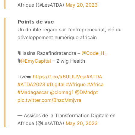
Afrique (@LesATDA)
May 20, 2023
𝗣𝗼𝗶𝗻𝘁𝘀 𝗱𝗲 𝘃𝘂𝗲
Un double regard sur l'entrepreneuriat, clé du
développement numérique africain
🎙️Hasina Razafindratandra –
@Code_H_
🎙️
@EmyCapital
– Ziwig Health
Live➡️
https://t.co/xBULlUVeja
#ATDA
#ATDA2023
#Digital
#Afrique
#Africa
#Madagascar
@ciomag1
@DMndpt
pic.twitter.com/BhzcMmjvra
— Assises de la Transformation Digitale en
Afrique (@LesATDA)
May 20, 2023