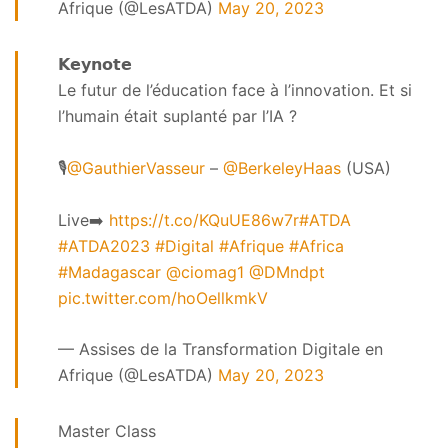
Afrique (@LesATDA)
May 20, 2023
𝗞𝗲𝘆𝗻𝗼𝘁𝗲
Le futur de l’éducation face à l’innovation. Et si
l’humain était suplanté par l’IA ?
🎙️
@GauthierVasseur
–
@BerkeleyHaas
(USA)
Live➡️
https://t.co/KQuUE86w7r
#ATDA
#ATDA2023
#Digital
#Afrique
#Africa
#Madagascar
@ciomag1
@DMndpt
pic.twitter.com/hoOellkmkV
— Assises de la Transformation Digitale en
Afrique (@LesATDA)
May 20, 2023
Master Class