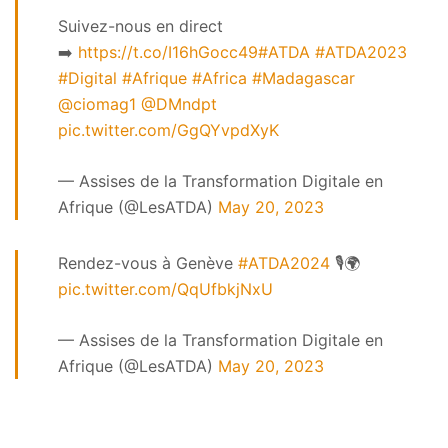
Suivez-nous en direct
➡️
https://t.co/I16hGocc49
#ATDA
#ATDA2023
#Digital
#Afrique
#Africa
#Madagascar
@ciomag1
@DMndpt
pic.twitter.com/GgQYvpdXyK
— Assises de la Transformation Digitale en
Afrique (@LesATDA)
May 20, 2023
Rendez-vous à Genève
#ATDA2024
🎙️🌍
pic.twitter.com/QqUfbkjNxU
— Assises de la Transformation Digitale en
Afrique (@LesATDA)
May 20, 2023