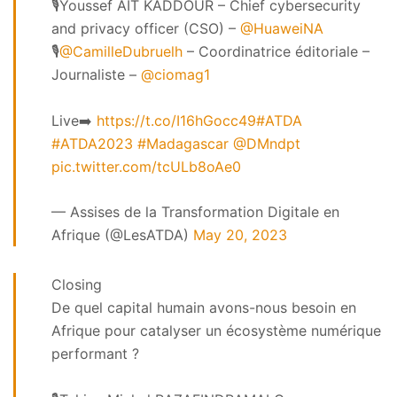
🎙️Youssef AIT KADDOUR – Chief cybersecurity
and privacy officer (CSO) –
@HuaweiNA
🎙️
@CamilleDubruelh
– Coordinatrice éditoriale –
Journaliste –
@ciomag1
Live➡️
https://t.co/I16hGocc49
#ATDA
#ATDA2023
#Madagascar
@DMndpt
pic.twitter.com/tcULb8oAe0
— Assises de la Transformation Digitale en
Afrique (@LesATDA)
May 20, 2023
Closing
De quel capital humain avons-nous besoin en
Afrique pour catalyser un écosystème numérique
performant ?