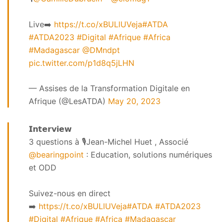
Live➡️
https://t.co/xBULlUVeja
#ATDA
#ATDA2023
#Digital
#Afrique
#Africa
#Madagascar
@DMndpt
pic.twitter.com/p1d8q5jLHN
— Assises de la Transformation Digitale en
Afrique (@LesATDA)
May 20, 2023
𝗜𝗻𝘁𝗲𝗿𝘃𝗶𝗲𝘄
3 questions à 🎙️Jean-Michel Huet , Associé
@bearingpoint
: Education, solutions numériques
et ODD
Suivez-nous en direct
➡️
https://t.co/xBULlUVeja
#ATDA
#ATDA2023
#Digital
#Afrique
#Africa
#Madagascar