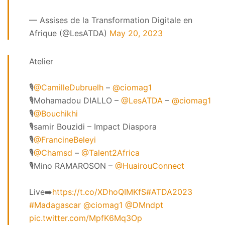
— Assises de la Transformation Digitale en
Afrique (@LesATDA)
May 20, 2023
Atelier
🎙️
@CamilleDubruelh
–
@ciomag1
🎙️Mohamadou DIALLO –
@LesATDA
–
@ciomag1
🎙️
@Bouchikhi
🎙️samir Bouzidi – Impact Diaspora
🎙️
@FrancineBeleyi
🎙️
@Chamsd
–
@Talent2Africa
🎙️Mino RAMAROSON –
@HuairouConnect
Live➡️
https://t.co/XDhoQIMKfS
#ATDA2023
#Madagascar
@ciomag1
@DMndpt
pic.twitter.com/MpfK6Mq3Op