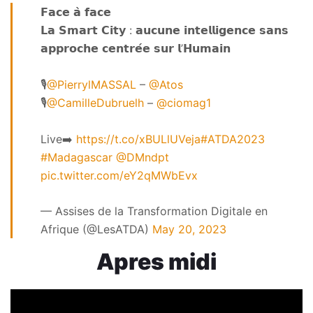
𝗙𝗮𝗰𝗲 𝗮̀ 𝗳𝗮𝗰𝗲
𝗟𝗮 𝗦𝗺𝗮𝗿𝘁 𝗖𝗶𝘁𝘆 : 𝗮𝘂𝗰𝘂𝗻𝗲 𝗶𝗻𝘁𝗲𝗹𝗹𝗶𝗴𝗲𝗻𝗰𝗲 𝘀𝗮𝗻𝘀
𝗮𝗽𝗽𝗿𝗼𝗰𝗵𝗲 𝗰𝗲𝗻𝘁𝗿𝗲́𝗲 𝘀𝘂𝗿 𝗹’𝗛𝘂𝗺𝗮𝗶𝗻
🎙️
@PierrylMASSAL
–
@Atos
🎙️
@CamilleDubruelh
–
@ciomag1
Live➡️
https://t.co/xBULlUVeja
#ATDA2023
#Madagascar
@DMndpt
pic.twitter.com/eY2qMWbEvx
— Assises de la Transformation Digitale en
Afrique (@LesATDA)
May 20, 2023
Apres midi