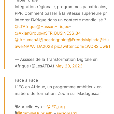
Intégration régionale, programmes panafricains,
PPP. Comment passer à la vitesse supérieure pr
intégrer l’Afrique dans un contexte mondialisé ?
@LTAfrique
@HassanHiridjee
–
@AxianGroup
@SFR_BUSINESS_84
–
@JrHumanAI
@bearingpoint
@FreddyMpinda
@Hu
aweiNA
#ATDA2023
pic.twitter.com/cWCRSiUw91
— Assises de la Transformation Digitale en
Afrique (@LesATDA)
May 20, 2023
Face à Face
L’IFC en Afrique, un programme ambitieux en
matière de formation. Zoom sur Madagascar
🎙️Marcelle Ayo –
@IFC_org
🎙️
@CamilleDubruelh
–
@ciomag1