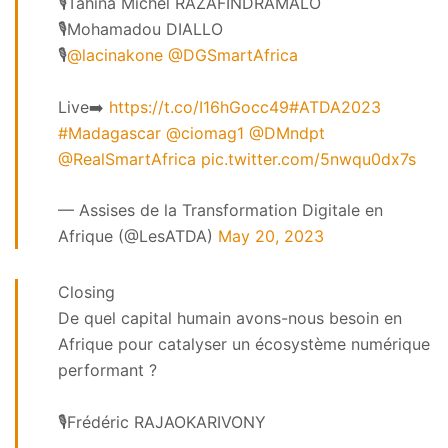
🎙️Tahina Michel RAZAFINDRAMALO
🎙️Mohamadou DIALLO
🎙️
@lacinakone
@DGSmartAfrica
Live➡️
https://t.co/I16hGocc49
#ATDA2023
#Madagascar
@ciomag1
@DMndpt
@RealSmartAfrica
pic.twitter.com/5nwqu0dx7s
— Assises de la Transformation Digitale en
Afrique (@LesATDA)
May 20, 2023
Closing
De quel capital humain avons-nous besoin en
Afrique pour catalyser un écosystème numérique
performant ?
🎙️Frédéric RAJAOKARIVONY