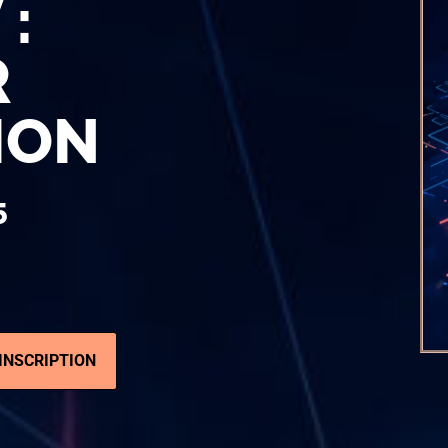
 :
R
ION
5
INSCRIPTION